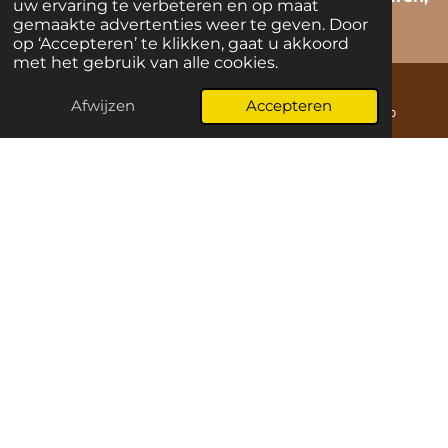
uw ervaring te verbeteren en op maat
gemaakte advertenties weer te geven. Door
te voelen en te zijn.
op ‘Accepteren’ te klikken, gaat u akkoord
met het gebruik van alle cookies.
Afwijzen
Accepteren
E-mailadres
Kaart
WhatsApp
Soul journey -