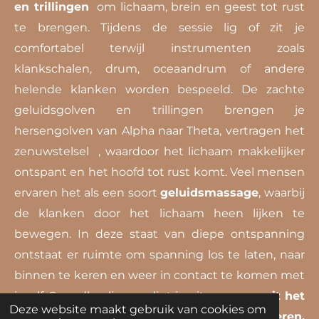
en trillingen
om lichaam, brein en geest tot rust
te brengen. Tijdens de sessie lig of zit je
comfortabel terwijl instrumenten zoals
klankschalen, drum, oceaandrum of andere
helende klanken worden bespeeld.
De zachte
geluidsgolven en trillingen brengen je
hersengolven van Alpha naar Theta, vertragen het
zenuwstelsel , waardoor het lichaam makkelijker
ontspant en het hoofd tot rust komt. Veel mensen
ervaren het als een soort
geluidsmassage
, waarbij
de klanken door het lichaam heen lijken te
bewegen.
In deze staat van diepe ontspanning
ontstaat er ruimte om spanning los te laten, naar
binnen te keren en weer in contact te komen met
jezelf. Soundhealing nodigt je uit om
even uit het
Deze website maakt gebruik van cookies om
denken te stappen en simpelweg te luisteren,