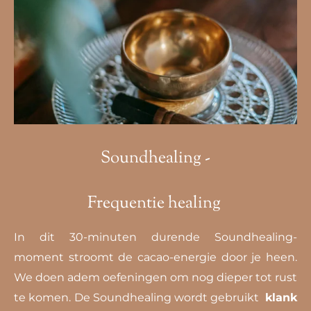
Soundhealing -
Frequentie healing
In dit 30-minuten durende Soundhealing-
moment stroomt de cacao-energie door je heen.
We doen adem oefeningen om nog dieper tot rust
te komen. De Soundhealing wordt gebruikt
klank